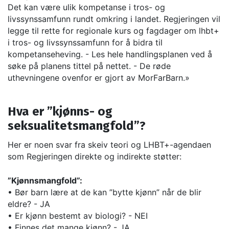
Det kan være ulik kompetanse i tros- og
livssynssamfunn rundt omkring i landet. Regjeringen vil
legge til rette for regionale kurs og fagdager om lhbt+
i tros- og livssynssamfunn for å bidra til
kompetanseheving. - Les hele handlingsplanen ved å
søke på planens tittel på nettet. - De røde
uthevningene ovenfor er gjort av MorFarBarn.»
Hva er ”kjønns- og
seksualitetsmangfold”?
Her er noen svar fra skeiv teori og LHBT+-agendaen
som Regjeringen direkte og indirekte støtter:
”Kjønnsmangfold”:
• Bør barn lære at de kan ”bytte kjønn” når de blir
eldre? - JA
• Er kjønn bestemt av biologi? - NEI
• Finnes det mange kjønn? - JA