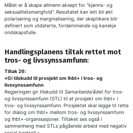
Målet er å skape allmenn aksept for ”kjønns- og
seksualitetsmangfold”. Resultatet kan lett bli økt
polarisering og marginalisering, der skeptikere blir
definert som utdaterte, fordømmende og kanskje
ondskapsfulle.
Handlingsplanens tiltak rettet mot
tros- og livssynssamfunn:
Tiltak 26:
«Gi tilskudd til prosjekt om lhbt+ i tros- og
livssynssamfunn
Regjeringen gir tilskudd til
Samarbeidsrådet for tros-
og livssynssamfunn
(STL) til et prosjekt om lhbt+ i
tros- og livssynssamfunn. Prosjektet skal legge til rette
for dialog om lhbt+ mellom tros- og livssynssamfunn
og lhbt+-organisasjoner. Tiltaket ses også i
sammenheng med STLs pågående arbeid med negativ
sosial kontroll.»