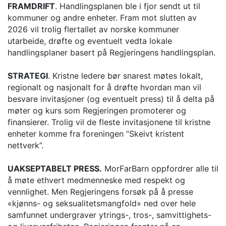
FRAMDRIFT
. Handlingsplanen ble i fjor sendt ut til
kommuner og andre enheter. Fram mot slutten av
2026 vil trolig flertallet av norske kommuner
utarbeide, drøfte og eventuelt vedta lokale
handlingsplaner basert på Regjeringens handlingsplan.
STRATEGI
. Kristne ledere bør snarest møtes lokalt,
regionalt og nasjonalt for å drøfte hvordan man vil
besvare invitasjoner (og eventuelt press) til å delta på
møter og kurs som Regjeringen promoterer og
finansierer. Trolig vil de fleste invitasjonene til kristne
enheter komme fra foreningen ”Skeivt kristent
nettverk”.
UAKSEPTABELT PRESS.
MorFarBarn oppfordrer alle til
å møte ethvert medmenneske med respekt og
vennlighet. Men Regjeringens forsøk på å presse
«kjønns- og seksualitetsmangfold» ned over hele
samfunnet undergraver ytrings-, tros-, samvittighets-