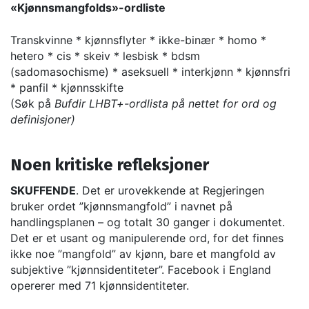
«Kjønnsmangfolds»-ordliste
Transkvinne * kjønnsflyter * ikke-binær * homo *
hetero * cis * skeiv * lesbisk * bdsm
(sadomasochisme) * aseksuell * interkjønn * kjønnsfri
* panfil * kjønnsskifte
(Søk på
Bufdir LHBT+-ordlista på nettet for ord og
definisjoner)
Noen kritiske refleksjoner
SKUFFENDE
. Det er urovekkende at Regjeringen
bruker ordet ”kjønnsmangfold” i navnet på
handlingsplanen – og totalt 30 ganger i dokumentet.
Det er et usant og manipulerende ord, for det finnes
ikke noe ”mangfold” av kjønn, bare et mangfold av
subjektive ”kjønnsidentiteter”. Facebook i England
opererer med 71 kjønnsidentiteter.