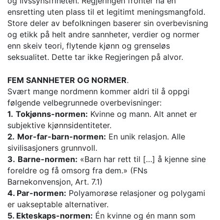
og livssynsfriheten. Regjeringen fronter nå en
ensretting uten plass til et legitimt meningsmangfold.
Store deler av befolkningen baserer sin overbevisning
og etikk på helt andre sannheter, verdier og normer
enn skeiv teori, flytende kjønn og grenseløs
seksualitet. Dette tar ikke Regjeringen på alvor.
FEM SANNHETER OG NORMER
.
Svært mange nordmenn kommer aldri til å oppgi
følgende velbegrunnede overbevisninger:
1.
Tokjønns-normen:
Kvinne og mann. Alt annet er
subjektive kjønnsidentiteter.
2.
Mor-far-barn-normen:
En unik relasjon. Alle
sivilisasjoners grunnvoll.
3.
Barne-normen:
«Barn har rett til […] å kjenne sine
foreldre og få omsorg fra dem.» (FNs
Barnekonvensjon, Art. 7.1)
4. Par-normen:
Polyamorøse relasjoner og polygami
er uakseptable alternativer.
5. Ekteskaps-normen:
Én kvinne og én mann som