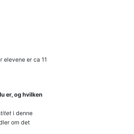
år elevene er ca 11
u er, og hvilken
titet
i denne
dler om det