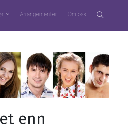
Arrangementer
Om oss
er
et enn