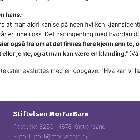
ien hans:
are at man aldri kan se på noen hvilken kjønnsident
år er inne i oss. Det har ingenting med hvordan du
ier også fra om at det finnes flere kjønn enn to,
 eller jente, og at man kan være en blanding."
(Vå
t teksten avsluttes med en oppgave: "Hva kan vi l
Stiftelsen MorFarBarn
Postboks 8253, 4676 Kristiansand
E-post:
post@morfarbarn.no