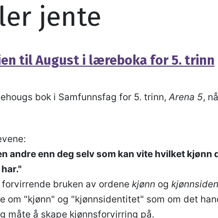
ler jente
ien til August i læreboka for 5. trinn
hehougs bok i Samfunnsfag for 5. trinn,
Arena 5
, n
evene:
gen andre enn deg selv som kan vite hvilket kjønn d
har."
 forvirrende bruken av ordene
kjønn
og
kjønnsiden
e om "kjønn" og "kjønnsidentitet" som om det han
g måte å skape kjønnsforvirring på.