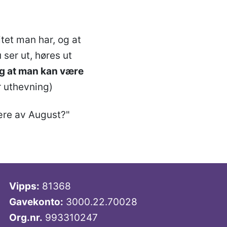
itet man har, og at
 ser ut, høres ut
 og at man kan være
r uthevning)
ære av August?"
Vipps:
81368
Gavekonto:
3000.22.70028
Org.nr.
993310247