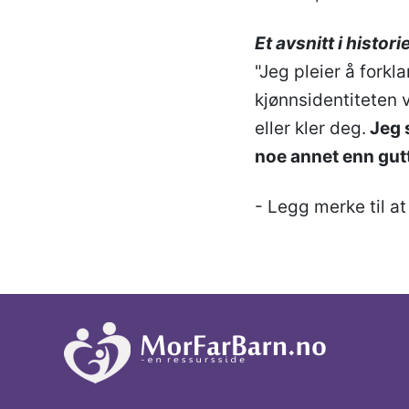
Et avsnitt i histor
"Jeg pleier å forkl
kjønnsidentiteten v
eller kler deg.
Jeg s
noe annet enn gutt
- Legg merke til a