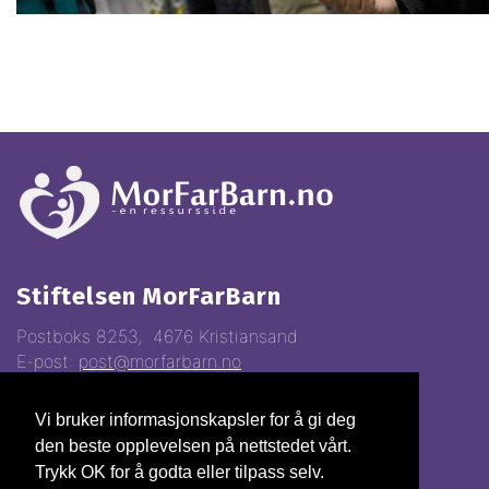
Stiftelsen MorFarBarn
Postboks 8253, 4676 Kristiansand
E-post:
post@morfarbarn.no
Vi bruker informasjonskapsler for å gi deg
Vipps:
81368
den beste opplevelsen på nettstedet vårt.
Gavekonto:
3000.22.70028
Trykk OK for å godta eller tilpass selv.
Org.nr.
993310247