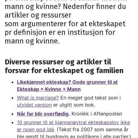
mann og kvinne? Nedenfor finner du
artikler og ressurser
som argumenterer for at ekteskapet
pr definisjon er en institusjon for
mann og kvinne.
Diverse ressurser og artikler til
forsvar for ekteskapet og familien
Likekjønnet ekteskap? Gode grunner til at
Ekteskap = Kvinne + Mann
What is marriage?
En meget god tekst som i
utvidet versjon
er utgitt som bok.
Når far blir overflødig
.
Kronikk i Aftenposten
10 grunner til at kjønnsnøytral ekteskapslov ikke
er noen god idé
. (Tekst fra 2007 som samme år
ble sendt til hundrevis av politikere i alle partier.)