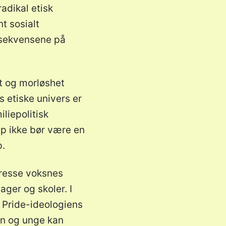
adikal etisk
t sosialt
nsekvensene på
et og morløshet
s etiske univers er
liepolitisk
ap ikke bør være en
p.
 presse voksnes
ger og skoler. I
i Pride-ideologiens
arn og unge kan