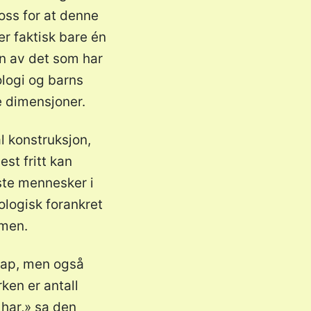
oss for at denne
er faktisk bare én
n av det som har
ologi og barns
e dimensjoner.
l konstruksjon,
st fritt kan
ste mennesker i
ologisk forankret
mmen.
skap, men også
ken er antall
 har,» sa den