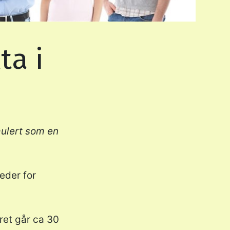
ta i
rmulert som en
eder for
ret går ca 30