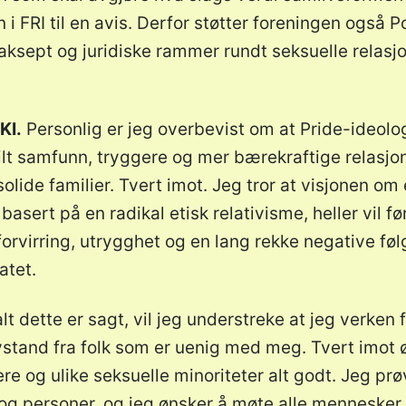
i FRI til en avis. Derfor støtter foreningen også P
 aksept og juridiske rammer rundt seksuelle relasj
KI.
Personlig er jeg overbevist om at Pride-ideolog
lt samfunn, tryggere og mer bærekraftige relasjoner
lide familier. Tvert imot. Jeg tror at visjonen om
sert på en radikal etisk relativisme, heller vil føre
orvirring, utrygghet og en lang rekke negative følg
atet.
lt dette er sagt, vil jeg understreke at jeg verken
 avstand fra folk som er uenig med meg. Tvert imot
 og ulike seksuelle minoriteter alt godt. Jeg prøv
og personer, og jeg ønsker å møte alle menneske