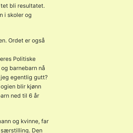
et bli resultatet.
 i skoler og
en. Ordet er også
eres Politiske
rn og barnebarn nå
 jeg egentlig gutt?
logien blir kjønn
arn ned til 6 år
ann og kvinne, far
 særstilling. Den