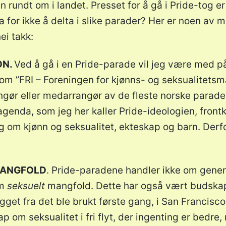
 rundt om i landet. Presset for å gå i Pride-tog er 
 for ikke å delta i slike parader? Her er noen av 
nei takk:
ON.
Ved å gå i en Pride-parade vil jeg være med på
om ”FRI – Foreningen for kjønns- og seksualitetsma
ngør eller medarrangør av de fleste norske parade
agenda, som jeg her kaller Pride-ideologien, front
 om kjønn og seksualitet, ekteskap og barn. Derfo
MANGFOLD
. Pride-paradene handler ikke om gener
om
seksuelt
mangfold. Dette har også vært budskape
get fra det ble brukt første gang, i San Francisco
p om seksualitet i fri flyt, der ingenting er bedre