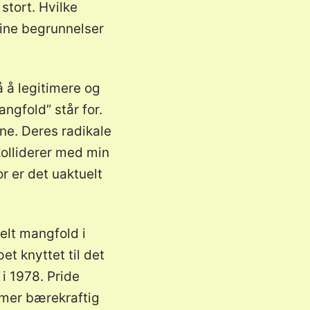
stort. Hvilke
mine begrunnelser
 å legitimere og
ngfold” står for.
ne. Deres radikale
kolliderer med min
r er det uaktuelt
elt mangfold i
t knyttet til det
 i 1978. Pride
, mer bærekraftig