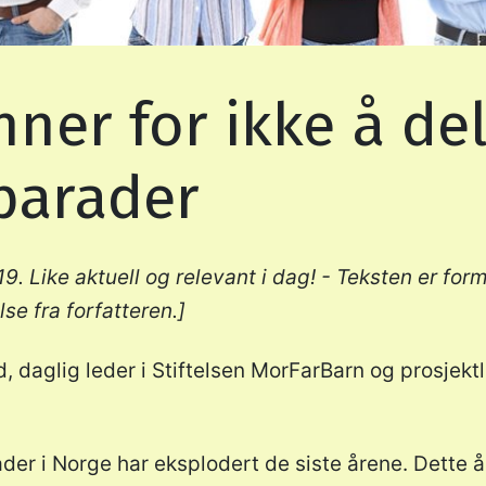
ner for ikke å del
parader
19. Like aktuell og relevant i dag! - Teksten er fo
se fra forfatteren.]
, daglig leder i Stiftelsen MorFarBarn og prosjektl
ader i Norge har eksplodert de siste årene. Dette å