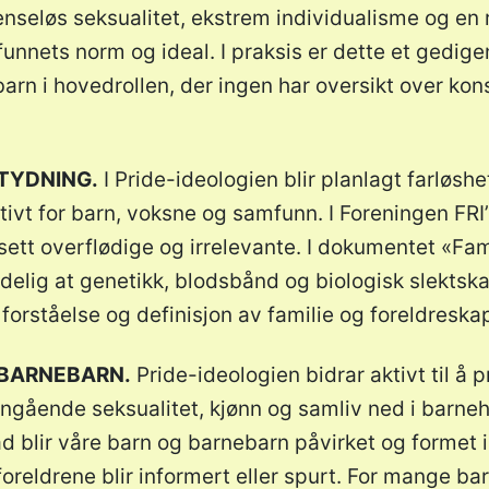
nseløs seksualitet, ekstrem individualisme og en r
funnets norm og ideal. I praksis er dette et gedigen
rn i hovedrollen, der ingen har oversikt over ko
ETYDNING.
I Pride-ideologien blir planlagt farløsh
ivt for barn, voksne og samfunn. I Foreningen FRI’
ett overflødige og irrelevante. I dokumentet «Fami
tydelig at genetikk, blodsbånd og biologisk slektsk
forståelse og definisjon av familie og foreldreska
 BARNEBARN.
Pride-ideologien bidrar aktivt til å
angående seksualitet, kjønn og samliv ned i barneha
ad blir våre barn og barnebarn påvirket og formet 
 foreldrene blir informert eller spurt. For mange b