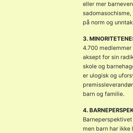
eller mer barnevenn
sadomasochisme, tall
på norm og unntak
3. MINORITETENE
4.700 medlemmer i
aksept for sin rad
skole og barnehage
er ulogisk og ufor
premissleverandør 
barn og familie.
4. BARNEPERSPEK
Barneperspektivet 
men barn har ikke l