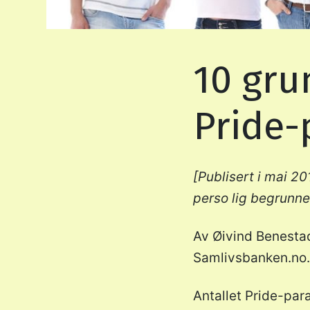
10 grun
Pride-
[Publisert i mai 20
perso lig begrunnel
Av Øivind Benestad
Samlivsbanken.no.
Antallet Pride-par