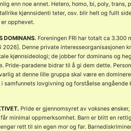
lig enn noe annet. Hetero, homo, bi, poly, trans, 
rike kjønnsidenti teter, osv. blir helt og fullt side
 er opphevet.
S DOMINANS.
Foreningen FRI har totalt ca 3.300
 2026]. Denne private interesseorganisasjonen kr
ikale kjønnsideologi; de jobber for dominans og h
. Pride-paradene bidrar til å gi dem dette. Person
svarlig at denne lille gruppa skal være en dominer
i samfunnets lovgivning og forståelse angående k
TIVET.
Pride er gjennomsyret av voksnes ønsker,
får minimal oppmerksomhet. Barn er blitt en rettig
enger rett til sin egen mor og far. Barnediskrimin