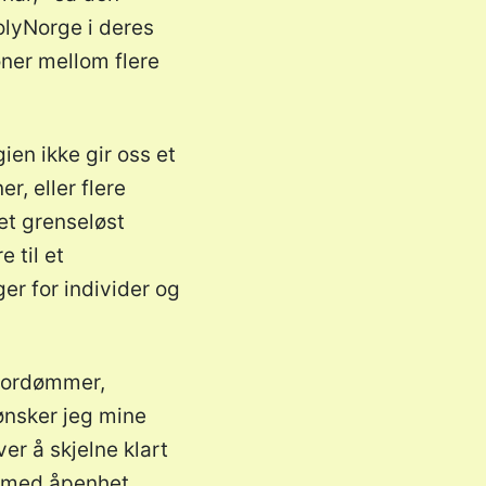
olyNorge i deres
oner mellom flere
ien ikke gir oss et
, eller flere
 et grenseløst
 til et
er for individer og
 fordømmer,
 ønsker jeg mine
er å skjelne klart
r med åpenhet,