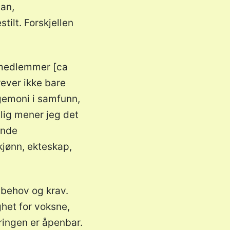
pan,
stilt. Forskjellen
 medlemmer [ca
ever ikke bare
egemoni i samfunn,
lig mener jeg det
ende
jønn, ekteskap,
 behov og krav.
het for voksne,
eringen er åpenbar.