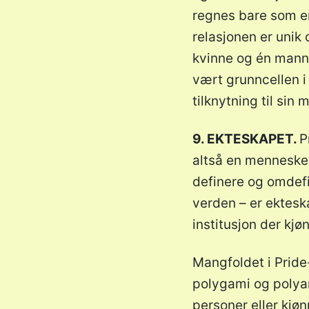
regnes bare som en
relasjonen er unik 
kvinne og én mann
vært grunncellen i 
tilknytning til sin
9. EKTESKAPET.
P
altså en menneskeli
definere og omdefi
verden – er ekteska
institusjon der kjø
Mangfoldet i Pride
polygami og polyamo
personer eller kjø