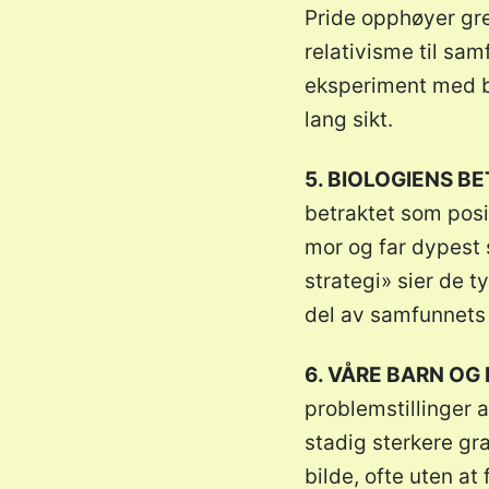
Pride opphøyer gre
relativisme til sam
eksperiment med ba
lang sikt.
5. BIOLOGIENS B
betraktet som posit
mor og far dypest s
strategi» sier de 
del av samfunnets 
6. VÅRE BARN OG
problemstillinger 
stadig sterkere gr
bilde, ofte uten at