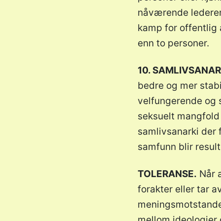
nåværende lederen 
kamp for offentlig
enn to personer.
10. SAMLIVSANAR
bedre og mer stabi
velfungerende og so
seksuelt mangfold ba
samlivsanarki der f
samfunn blir result
TOLERANSE.
Når a
forakter eller tar
meningsmotstandere
mellom ideologier 