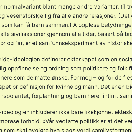
 normalvariant blant mange andre varianter, til tr
og vesensforskjellig fra alle andre relasjoner. (Det 
 som kan få barn sammen.) Å oppløse betydninge
alle sivilisasjoner gjennom alle tider, basert på bi
 mor og far, er et samfunnseksperiment av historisk
ride-ideologien definerer ekteskapet som en sosia
g oppfinnelse og ordning som politikere og folk fle
nere som de måtte ønske. For meg – og for de fle
pet pr definisjon for kvinne og mann. Det er en bi
nnspolaritet, forplantning og barn hører intimt sa
-ideologien inkluderer ikke bare likekjønnet ekte
røse forhold. «Vår vedtatte politikk er at det ver
nn som skal avgjøre hva slags verdi samlivsformen