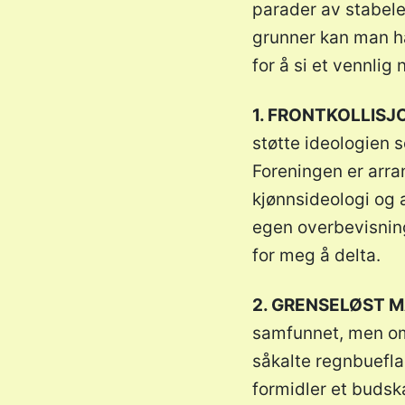
parader av stabelen
grunner kan man ha
for å si et vennlig 
1. FRONTKOLLISJ
støtte ideologien s
Foreningen er arra
kjønnsideologi og 
egen overbevisning
for meg å delta.
2. GRENSELØST 
samfunnet, men 
såkalte regnbueflag
formidler et budska