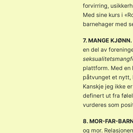
forvirring, usikker
Med sine kurs i «R
barnehager med sem
7. MANGE KJØNN.
en del av foreninge
seksualitetsmangf
plattform. Med en k
påtvunget et nytt, 
Kanskje jeg ikke er
definert ut fra føle
vurderes som posit
8. MOR-FAR-BAR
og mor. Relasjonen 