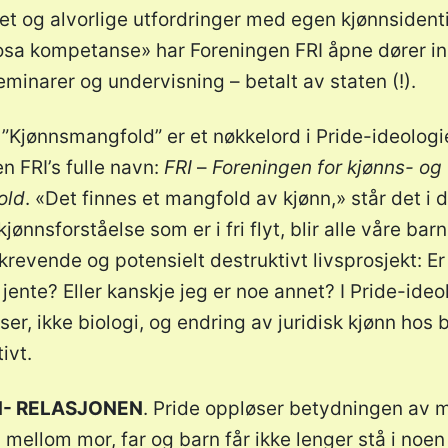
het og alvorlige utfordringer med egen kjønnsidentit
osa kompetanse» har Foreningen FRI åpne dører inn
inarer og undervisning – betalt av staten (!).
”Kjønnsmangfold” er et nøkkelord i Pride-ideologi
n FRI’s fulle navn:
FRI
–
Foreningen for kjønns- og
old
. «Det finnes et mangfold av kjønn,» står det i d
jønnsforståelse som er i fri flyt, blir alle våre ba
krevende og potensielt destruktivt livsprosjekt: Er
 jente? Eller kanskje jeg er noe annet? I Pride-ideo
lser, ikke biologi, og endring av juridisk kjønn hos b
ivt.
N- RELASJONEN
. Pride oppløser betydningen av m
mellom mor, far og barn får ikke lenger stå i noen