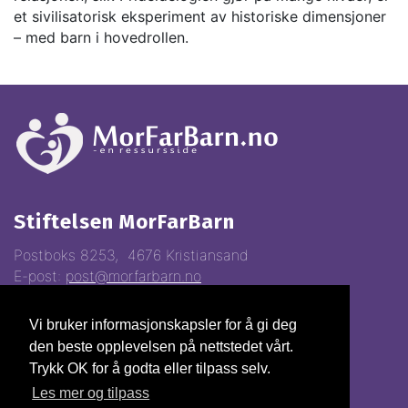
et sivilisatorisk eksperiment av historiske dimensjoner
– med barn i hovedrollen.
Stiftelsen MorFarBarn
Postboks 8253, 4676 Kristiansand
E-post:
post@morfarbarn.no
Vi bruker informasjonskapsler for å gi deg
Vipps:
81368
den beste opplevelsen på nettstedet vårt.
Gavekonto:
3000.22.70028
Trykk OK for å godta eller tilpass selv.
Org.nr.
993310247
Les mer og tilpass