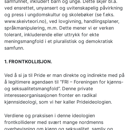
samfunnet, inkludert barn og unge. Dette skjer bl.a.
ved ensrettet, unyansert og uvitenskapelig påvirkning
og press i ungdomskultur og skolebøker (se f.eks.
www.skeivteori.no), ved lovgivning, handlingsplaner,
språkmanipulering, m.m. Dette mener vi er verken
tolerant, inkluderende eller uttrykk for ekte
meningsmangfold i et pluralistisk og demokratisk
samfunn.
1. FRONTKOLLISJON.
Ved å si ja til Pride er man direkte og indirekte med på
å legitimere agendaen til ”FRI – Foreningen for kjønns-
og seksualitetsmangfold”. Denne private
interesseorganisasjonen fronter en radikal
kjønnsideologi, som vi her kaller Prideideologien.
Verdiene og praksisen i denne ideologien
frontkolliderer med svært mange nordmenns
overbevisning om kjønn og seksualitet, samliv og