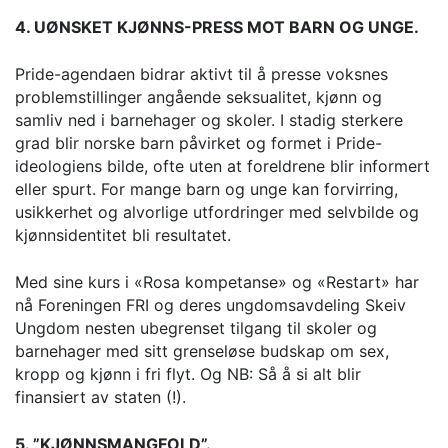
4. UØNSKET KJØNNS-PRESS MOT BARN OG UNGE.
Pride-agendaen bidrar aktivt til å presse voksnes
problemstillinger angående seksualitet, kjønn og
samliv ned i barnehager og skoler. I stadig sterkere
grad blir norske barn påvirket og formet i Pride-
ideologiens bilde, ofte uten at foreldrene blir informert
eller spurt. For mange barn og unge kan forvirring,
usikkerhet og alvorlige utfordringer med selvbilde og
kjønnsidentitet bli resultatet.
Med sine kurs i «Rosa kompetanse» og «Restart» har
nå Foreningen FRI og deres ungdomsavdeling Skeiv
Ungdom nesten ubegrenset tilgang til skoler og
barnehager med sitt grenseløse budskap om sex,
kropp og kjønn i fri flyt. Og NB: Så å si alt blir
finansiert av staten (!).
5. ”KJØNNSMANGFOLD”.