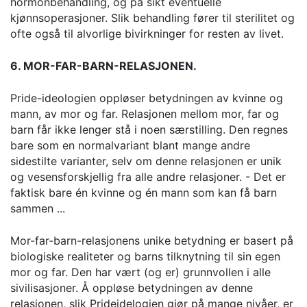
hormonbehandling, og på sikt eventuelle
kjønnsoperasjoner. Slik behandling fører til sterilitet og
ofte også til alvorlige bivirkninger for resten av livet.
6. MOR-FAR-BARN-RELASJONEN.
Pride-ideologien oppløser betydningen av kvinne og
mann, av mor og far. Relasjonen mellom mor, far og
barn får ikke lenger stå i noen særstilling. Den regnes
bare som en normalvariant blant mange andre
sidestilte varianter, selv om denne relasjonen er unik
og vesensforskjellig fra alle andre relasjoner. - Det er
faktisk bare én kvinne og én mann som kan få barn
sammen ...
Mor-far-barn-relasjonens unike betydning er basert på
biologiske realiteter og barns tilknytning til sin egen
mor og far. Den har vært (og er) grunnvollen i alle
sivilisasjoner. Å oppløse betydningen av denne
relasjonen, slik Prideidelogien gjør på mange nivåer, er