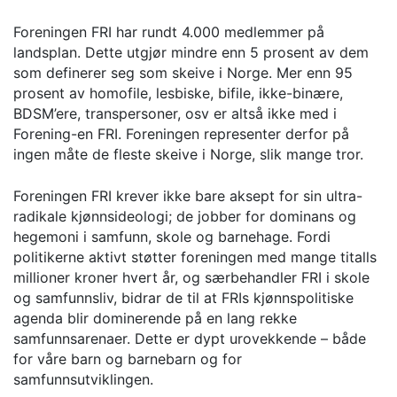
Foreningen FRI har rundt 4.000 medlemmer på
landsplan. Dette utgjør mindre enn 5 prosent av dem
som definerer seg som skeive i Norge. Mer enn 95
prosent av homofile, lesbiske, bifile, ikke-binære,
BDSM’ere, transpersoner, osv er altså ikke med i
Forening-en FRI. Foreningen representer derfor på
ingen måte de fleste skeive i Norge, slik mange tror.
Foreningen FRI krever ikke bare aksept for sin ultra-
radikale kjønnsideologi; de jobber for dominans og
hegemoni i samfunn, skole og barnehage. Fordi
politikerne aktivt støtter foreningen med mange titalls
millioner kroner hvert år, og særbehandler FRI i skole
og samfunnsliv, bidrar de til at FRIs kjønnspolitiske
agenda blir dominerende på en lang rekke
samfunnsarenaer. Dette er dypt urovekkende – både
for våre barn og barnebarn og for
samfunnsutviklingen.