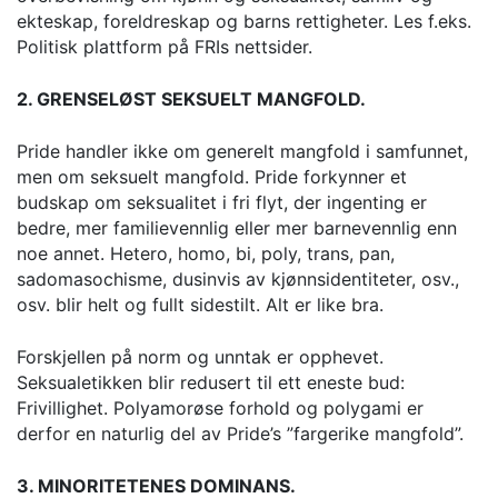
ekteskap, foreldreskap og barns rettigheter. Les f.eks.
Politisk plattform på FRIs nettsider.
2. GRENSELØST SEKSUELT MANGFOLD.
Pride handler ikke om generelt mangfold i samfunnet,
men om seksuelt mangfold. Pride forkynner et
budskap om seksualitet i fri flyt, der ingenting er
bedre, mer familievennlig eller mer barnevennlig enn
noe annet. Hetero, homo, bi, poly, trans, pan,
sadomasochisme, dusinvis av kjønnsidentiteter, osv.,
osv. blir helt og fullt sidestilt. Alt er like bra.
Forskjellen på norm og unntak er opphevet.
Seksualetikken blir redusert til ett eneste bud:
Frivillighet. Polyamorøse forhold og polygami er
derfor en naturlig del av Pride’s ”fargerike mangfold”.
3. MINORITETENES DOMINANS.