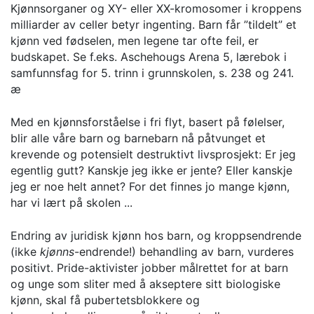
Kjønnsorganer og XY- eller XX-kromosomer i kroppens
milliarder av celler betyr ingenting. Barn får ”tildelt” et
kjønn ved fødselen, men legene tar ofte feil, er
budskapet. Se f.eks. Aschehougs Arena 5, lærebok i
samfunnsfag for 5. trinn i grunnskolen, s. 238 og 241.
æ
Med en kjønnsforståelse i fri flyt, basert på følelser,
blir alle våre barn og barnebarn nå påtvunget et
krevende og potensielt destruktivt livsprosjekt: Er jeg
egentlig gutt? Kanskje jeg ikke er jente? Eller kanskje
jeg er noe helt annet? For det finnes jo mange kjønn,
har vi lært på skolen ...
Endring av juridisk kjønn hos barn, og kroppsendrende
(ikke
kjønns
-endrende!) behandling av barn, vurderes
positivt. Pride-aktivister jobber målrettet for at barn
og unge som sliter med å akseptere sitt biologiske
kjønn, skal få pubertetsblokkere og