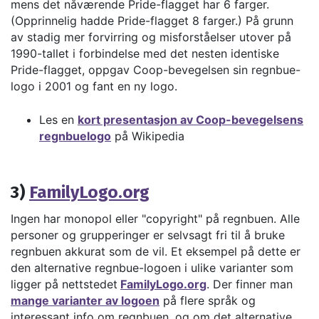
mens det nåværende Pride-flagget har 6 farger.
(Opprinnelig hadde Pride-flagget 8 farger.) På grunn
av stadig mer forvirring og misforståelser utover på
1990-tallet i forbindelse med det nesten identiske
Pride-flagget, oppgav Coop-bevegelsen sin regnbue-
logo i 2001 og fant en ny logo.
Les en
kort presentasjon av Coop-bevegelsens
regnbuelogo
på Wikipedia
3)
FamilyLogo.org
Ingen har monopol eller "copyright" på regnbuen. Alle
personer og grupperinger er selvsagt fri til å bruke
regnbuen akkurat som de vil. Et eksempel på dette er
den alternative regnbue-logoen i ulike varianter som
ligger på nettstedet
FamilyLogo.org
. Der finner man
mange varianter av logoen
på flere språk og
interessant info om regnbuen, og om det alternative