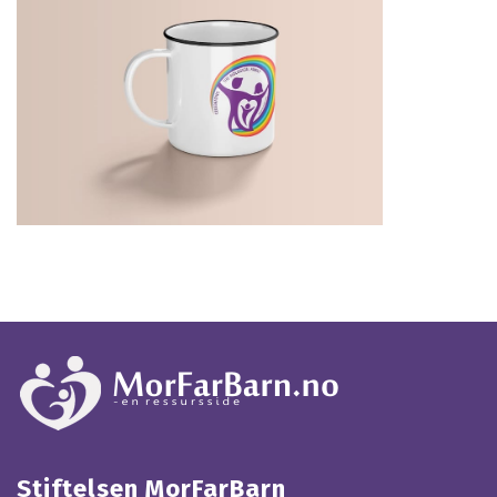
Stiftelsen MorFarBarn