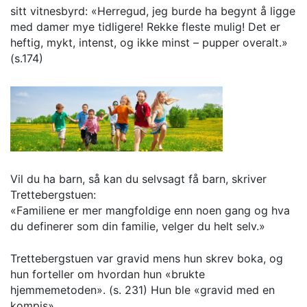
sitt vitnesbyrd: «Herregud, jeg burde ha begynt å ligge
med damer mye tidligere! Rekke fleste mulig! Det er
heftig, mykt, intenst, og ikke minst – pupper overalt.»
(s.174)
Vil du ha barn, så kan du selvsagt få barn, skriver
Trettebergstuen:
«Familiene er mer mangfoldige enn noen gang og hva
du definerer som din familie, velger du helt selv.»
Trettebergstuen var gravid mens hun skrev boka, og
hun forteller om hvordan hun «brukte
hjemmemetoden». (s. 231) Hun ble «gravid med en
kompis».