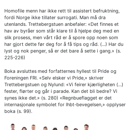
Homofile menn har ikke rett til assistert befruktning,
fordi Norge ikke tillater surrogati. Man må dra
utenlands. Trettebergstuen anbefaler: «Det finnes et
hav av byråer som står klare til å hjelpe deg med en
slik prosess, men vårt råd er å spore opp noen som
har gjort dette før deg for å få tips og råd. (...) Har du
lyst og nok penger, så er det bare å sette i gang.» (s.
225-226)
Boka avsluttes
med forfatternes hyllest til Pride og
Foreningen FRI. «Selv elsker vi Pride,» skriver
Trettebergstuen og Nylund: «Vi feirer kjærligheten (...)
fester, flørter og går i parade. Kan det bli bedre? Vi
synes ikke det.» (s. 280) «Regnbueflagget er det
internasjonale symbolet for lhbt-bevegelsen,» opplyser
boka (s. 99).