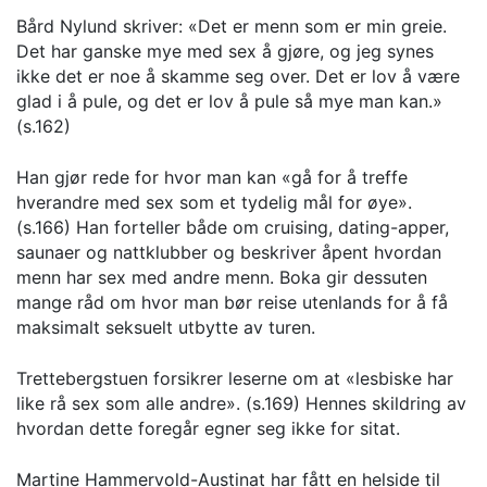
Bård Nylund skriver: «Det er menn som er min greie.
Det har ganske mye med sex å gjøre, og jeg synes
ikke det er noe å skamme seg over. Det er lov å være
glad i å pule, og det er lov å pule så mye man kan.»
(s.162)
Han gjør rede for hvor man kan «gå for å treffe
hverandre med sex som et tydelig mål for øye».
(s.166) Han forteller både om cruising, dating-apper,
saunaer og nattklubber og beskriver åpent hvordan
menn har sex med andre menn. Boka gir dessuten
mange råd om hvor man bør reise utenlands for å få
maksimalt seksuelt utbytte av turen.
Trettebergstuen forsikrer leserne om at «lesbiske har
like rå sex som alle andre». (s.169) Hennes skildring av
hvordan dette foregår egner seg ikke for sitat.
Martine Hammervold-Austinat har fått en helside til