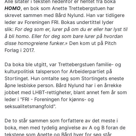
Alle sitater i teksten nedenfor er hentet fra boka
HOMO
, en bok som Anette Trettebergstuen har
skrevet sammen med Bård Nylund. Han var tidligere
leder av Foreningen FRI. Bokas undertittel lyder
slik:
For deg som er, lurer på om du er eller har lyst til
å bli homo. Eller for deg som bare lurer på hvordan
disse homogreiene funker.»
Den kom ut på Pitch
Forlag i 2017.
Da boka ble utgitt, var Trettebergstuen familie- og
kulturpolitisk talsperson for Arbeiderpartiet på
Stortinget. Hun omtalte seg som Stortingets eneste
åpne lesbiske person. Bård Nylund har i en årrekke
jobbet med LHBT-rettigheter, blant annet fem år som
leder i "FRI - Foreningen for kjønns- og
seksualitetsmangfold".
De to står sammen som forfattere av det meste i
boka, men med tydelig angivelse av A og B foran de
tekstene som Anette og Bård hver for seg står