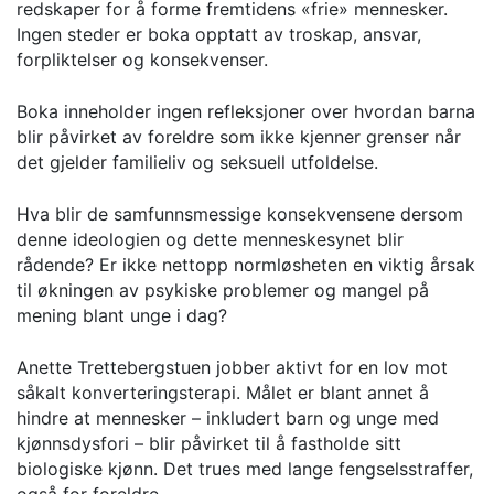
redskaper for å forme fremtidens «frie» mennesker.
Ingen steder er boka opptatt av troskap, ansvar,
forpliktelser og konsekvenser.
Boka inneholder ingen refleksjoner over hvordan barna
blir påvirket av foreldre som ikke kjenner grenser når
det gjelder familieliv og seksuell utfoldelse.
Hva blir de samfunnsmessige konsekvensene dersom
denne ideologien og dette menneskesynet blir
rådende? Er ikke nettopp normløsheten en viktig årsak
til økningen av psykiske problemer og mangel på
mening blant unge i dag?
Anette Trettebergstuen jobber aktivt for en lov mot
såkalt konverteringsterapi. Målet er blant annet å
hindre at mennesker – inkludert barn og unge med
kjønnsdysfori – blir påvirket til å fastholde sitt
biologiske kjønn. Det trues med lange fengselsstraffer,
også for foreldre.