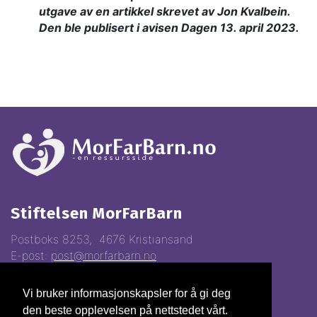
utgave av en artikkel skrevet av Jon Kvalbein.
Den ble publisert i avisen Dagen 13. april 2023.
Stiftelsen MorFarBarn
Postboks 8253, 4676 Kristiansand
E-post:
post@morfarbarn.no
Vi bruker informasjonskapsler for å gi deg
Vipps:
81368
den beste opplevelsen på nettstedet vårt.
Gavekonto:
3000.22.70028