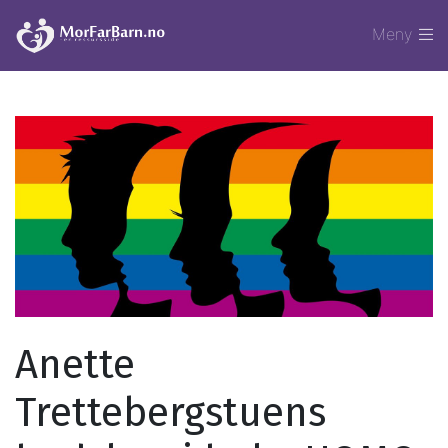
Meny
Anette
Trettebergstuens