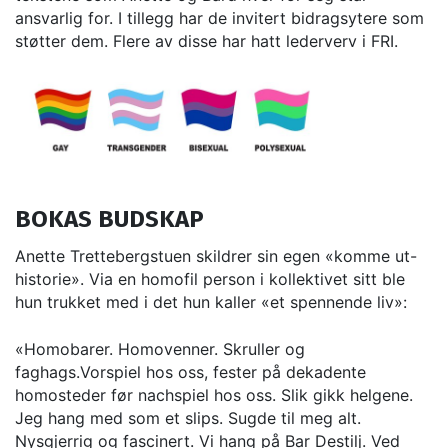
ansvarlig for. I tillegg har de invitert bidragsytere som
støtter dem. Flere av disse har hatt lederverv i FRI.
BOKAS BUDSKAP
Anette Trettebergstuen skildrer sin egen «komme ut-
historie». Via en homofil person i kollektivet sitt ble
hun trukket med i det hun kaller «et spennende liv»:
«Homobarer. Homovenner. Skruller og
faghags.Vorspiel hos oss, fester på dekadente
homosteder før nachspiel hos oss. Slik gikk helgene.
Jeg hang med som et slips. Sugde til meg alt.
Nysgjerrig og fascinert. Vi hang på Bar Destilj. Ved