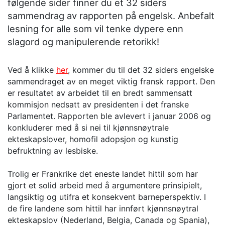
følgende sider finner du et 32 siders
sammendrag av rapporten på engelsk. Anbefalt
lesning for alle som vil tenke dypere enn
slagord og manipulerende retorikk!
Ved å klikke
her
, kommer du til det 32 siders engelske
sammendraget av en meget viktig fransk rapport. Den
er resultatet av arbeidet til en bredt sammensatt
kommisjon nedsatt av presidenten i det franske
Parlamentet. Rapporten ble avlevert i januar 2006 og
konkluderer med å si nei til kjønnsnøytrale
ekteskapslover, homofil adopsjon og kunstig
befruktning av lesbiske.
Trolig er Frankrike det eneste landet hittil som har
gjort et solid arbeid med å argumentere prinsipielt,
langsiktig og utifra et konsekvent barneperspektiv. I
de fire landene som hittil har innført kjønnsnøytral
ekteskapslov (Nederland, Belgia, Canada og Spania),