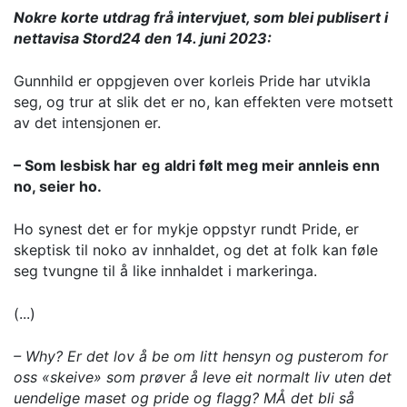
Nokre korte utdrag frå intervjuet, som blei publisert i
nettavisa Stord24 den 14. juni 2023:
Gunnhild er oppgjeven over korleis Pride har utvikla
seg, og trur at slik det er no, kan effekten vere motsett
av det intensjonen er.
– Som lesbisk har
eg
aldri følt meg meir annleis enn
no, seier ho.
Ho synest det er for mykje oppstyr rundt Pride, er
skeptisk til noko av innhaldet, og det at folk kan føle
seg tvungne til å like innhaldet i markeringa.
(...)
– Why? Er det lov å be om litt hensyn og pusterom for
oss «skeive» som prøver å leve eit normalt liv uten det
uendelige maset og pride og flagg? MÅ det bli så