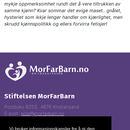
mykje oppmerksomhet rundt det å vere tiltrukken av
samme kjønn? Kvar sommar det evige maset.. gnålet,
hysteriet som ikkje lenger handler om kjærlighet, men
skrudd kjønnspolitikk og ellers forvirra fetisjer!
Stiftelsen MorFarBarn
Postboks 8253, 4676 Kristiansand
E-post:
post@morfarbarn.no
Vi bruker informasjonskapsler for å gi deg