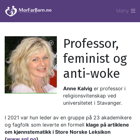
Meny
Professor,
feminist og
anti-woke
Anne Kalvig
er professor i
religionsvitenskap ved
universitetet i Stavanger.
I 2021 var hun leder av en gruppe på 23 akademikere
og fagfolk som leverte en formell
klage på artiklene
om kjønnstematikk i Store Norske Leksikon
(
www.snl.no
).