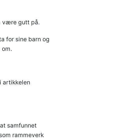
å være gutt på.
a for sine barn og
g om.
i artikkelen
e at samfunnet
n som rammeverk