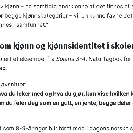
av kjønn – og samtidig anerkjenne at det finnes et
or begge kjønnskategorier – vil en kunne favne det
innes i samfunnet."
om kjønn og kjønnsidentitet i skol
piert et eksempel fra
Solaris 3-4
, Naturfagbok for 
ag.
 avsnittet:
 hva du leker med og hva du gjør, kan vise hvilken 
m du føler deg som en gutt, en jente, begge deler 
 som 8-9-åringer blir fôret med i dagens norske s