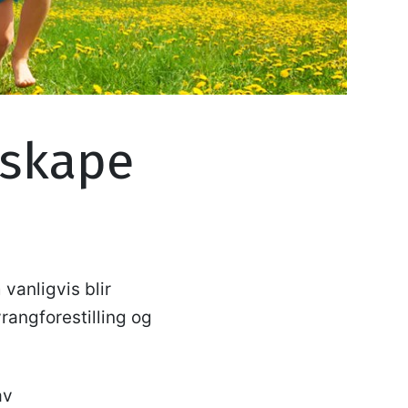
 skape
 vanligvis blir
rangforestilling og
av