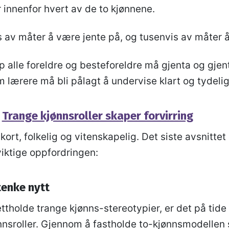
 innenfor hvert av de to kjønnene.
s av måter å være jente på, og tusenvis av måter 
p alle foreldre og besteforeldre må gjenta og gjent
 lærere må bli pålagt å undervise klart og tydeli
:
Trange kjønnsroller skaper forvirring
kort, folkelig og vitenskapelig. Det siste avsnittet 
iktige oppfordringen:
enke nytt
ettholde trange kjønns-stereotypier, er det på tid
ønnsroller. Gjennom å fastholde to-kjønnsmodelle