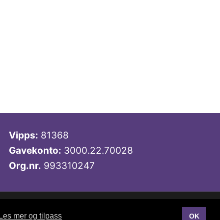
Vipps:
81368
Gavekonto:
3000.22.70028
Org.nr.
993310247
Publiseres i eRedaktør
Les mer og tilpass
OK