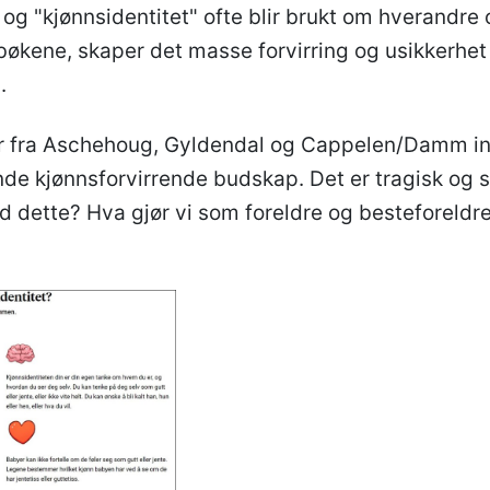
og "kjønnsidentitet" ofte blir brukt om hverandre 
økene, skaper det masse forvirring og usikkerhet
.
r fra Aschehoug, Gyldendal og Cappelen/Damm i
nde kjønnsforvirrende budskap. Det er tragisk og s
ed dette? Hva gjør vi som foreldre og besteforeldr