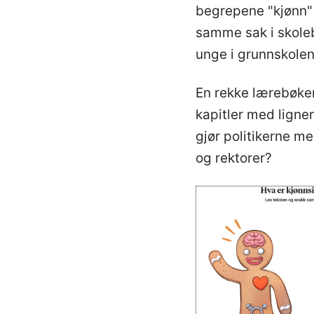
begrepene "kjønn" 
samme sak i skoleb
unge i grunnskolen
En rekke lærebøke
kapitler med ligne
gjør politikerne m
og rektorer?