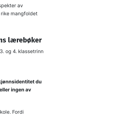
 spekter av
 rike mangfoldet
ens lærebøker
3. og 4. klassetrinn
kjønnsidentitet du
eller ingen av
kole. Fordi