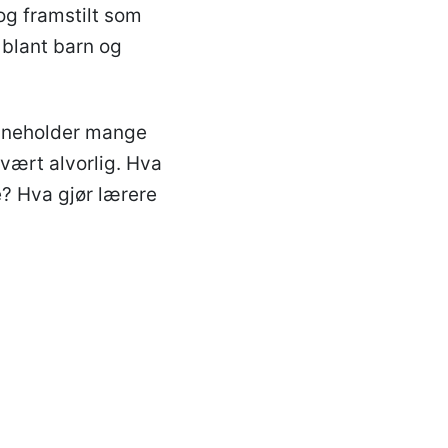
og framstilt som
 blant barn og
nneholder mange
vært alvorlig. Hva
e? Hva gjør lærere