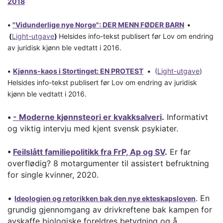
2018
•
"Vidunderlige nye Norge": DER MENN FØDER BARN
​
•
(
Light-utgave
)
Helsides info-tekst publisert før Lov om endring
av juridisk kjønn ble vedtatt i 2016.
•
Kjønns-kaos i Stortinget: EN PROTEST
•
(
Light-utgave
)
Helsides info-tekst publisert før Lov om endring av juridisk
kjønn ble vedtatt i 2016.
•
- Moderne kjønnsteori er kvakksalveri
.
Informativt
og viktig intervju med kjent svensk psykiater.
•
Feilslått familiepolitikk fra FrP, Ap og SV
.
Er far
overflødig? 8 motargumenter til assistert befruktning
for single kvinner, 2020.
•
. En
Ideologien og retorikken bak den nye ekteskapsloven
grundig gjennomgang av drivkreftene bak kampen for
avskaffe biologiske foreldres betydning og å