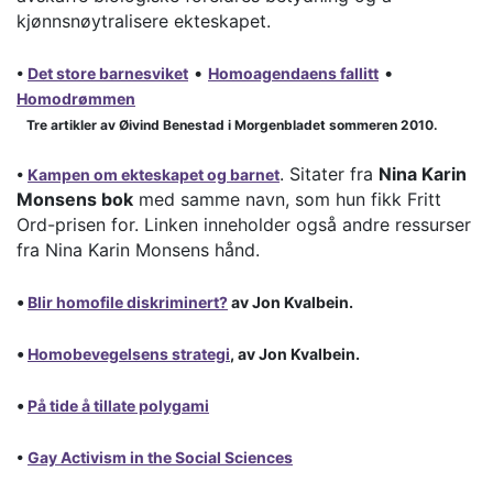
kjønnsnøytralisere ekteskapet.
•
•
•
Det store barnesviket
Homoagendaens fallitt
Homodrømmen
Tre artikler av Øivind Benestad i Morgenbladet sommeren 2010.
. Sitater fra
Nina Karin
•
Kampen om ekteskapet og barnet
Monsens bok
med samme navn, som hun fikk Fritt
Ord-prisen for. Linken inneholder også andre ressurser
fra Nina Karin Monsens hånd.
•
Blir homofile diskriminert?
av Jon Kvalbein.
•
Homobevegelsens strategi
, av Jon Kvalbein.
•
På tide å tillate polygami
•
Gay Activism in the Social Sciences