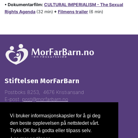
• Dokumentarfilm:
CULTURAL IMPERIALISM - The Sexual
Rights Agenda
(32 min)
+
Filmens trailer
(6 min)
Stiftelsen MorFarBarn
Postboks 8253, 4676 Kristiansand
E-post:
post@morfarbarn.no
Vi bruker informasjonskapsler for å gi deg
Vipps:
81368
den beste opplevelsen på nettstedet vårt.
Gavekonto:
3000.22.70028
Trykk OK for å godta eller tilpass selv.
Org.nr.
993310247