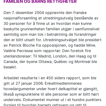
FAMILIEN OG BARNS RETTIGHETER
Den 7. desember 2004 oppnevnte den franske
nasjonalforsamling et utredningsutvalg bestående av
30 personer for å finne ut av hvordan man kunne
beskytte grunnenheten familien utgjør i samfunnslivet
samtidig som man tok i betraktning de forandringer
den er blitt utsatt for. Utredningsutvalget ble presidert
av Patrick Bloche fra opposisjonen, og hadde Mme.
Valérie Pecresse som rapportør. Den foretok fire
utenlandsreiser: Til Madrid, London, den Haag og til
Canada, der byene Ottawa, Québec og Montreal ble
besøkt.
Arbeidet resulterte i en 450 siders rapport, som ble
gitt ut 27 januar 2006. Enkeltmedlemmenes
hovedargumenter under hvert delkapittel er gjengitt,
likeså synspunktene til alle personer som er blitt hørt
underveis. Dokumentet munner ut i et hundre punkters
forslag til hvordan barnets rettsvern og rett til