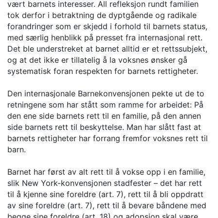
vært barnets interesser. All refleksjon rundt familien
tok derfor i betraktning de dyptgående og radikale
forandringer som er skjedd i forhold til barnets status,
med særlig henblikk på presset fra internasjonal rett.
Det ble understreket at barnet alltid er et rettssubjekt,
og at det ikke er tillatelig å la voksnes ønsker gå
systematisk foran respekten for barnets rettigheter.
Den internasjonale Barnekonvensjonen pekte ut de to
retningene som har stått som ramme for arbeidet: På
den ene side barnets rett til en familie, på den annen
side barnets rett til beskyttelse. Man har slått fast at
barnets rettigheter har forrang fremfor voksnes rett til
barn.
Barnet har først av alt rett til å vokse opp i en familie,
slik New York-konvensjonen stadfester – det har rett
til å kjenne sine foreldre (art. 7), rett til å bli oppdratt
av sine foreldre (art. 7), rett til å bevare båndene med
begge sine foreldre (art. 18) og adopsjon skal være