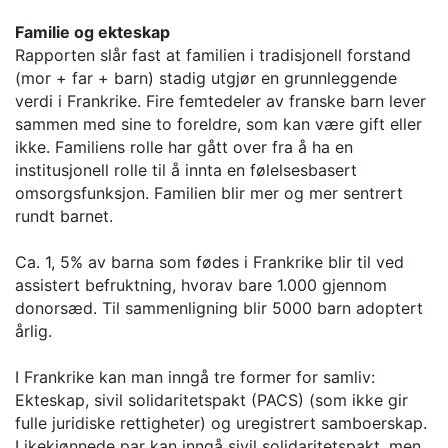
Familie og ekteskap
Rapporten slår fast at familien i tradisjonell forstand
(mor + far + barn) stadig utgjør en grunnleggende
verdi i Frankrike. Fire femtedeler av franske barn lever
sammen med sine to foreldre, som kan være gift eller
ikke. Familiens rolle har gått over fra å ha en
institusjonell rolle til å innta en følelsesbasert
omsorgsfunksjon. Familien blir mer og mer sentrert
rundt barnet.
Ca. 1, 5% av barna som fødes i Frankrike blir til ved
assistert befruktning, hvorav bare 1.000 gjennom
donorsæd. Til sammenligning blir 5000 barn adoptert
årlig.
I Frankrike kan man inngå tre former for samliv:
Ekteskap, sivil solidaritetspakt (PACS) (som ikke gir
fulle juridiske rettigheter) og uregistrert samboerskap.
Likekjønnede par kan inngå sivil solidaritetspakt, men