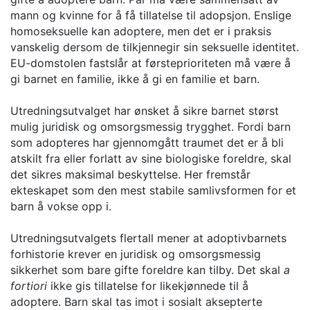
mann og kvinne for å få tillatelse til adopsjon. Enslige
homoseksuelle kan adoptere, men det er i praksis
vanskelig dersom de tilkjennegir sin seksuelle identitet.
EU-domstolen fastslår at førsteprioriteten må være å
gi barnet en familie, ikke å gi en familie et barn.
Utredningsutvalget har ønsket å sikre barnet størst
mulig juridisk og omsorgsmessig trygghet. Fordi barn
som adopteres har gjennomgått traumet det er å bli
atskilt fra eller forlatt av sine biologiske foreldre, skal
det sikres maksimal beskyttelse. Her fremstår
ekteskapet som den mest stabile samlivsformen for et
barn å vokse opp i.
Utredningsutvalgets flertall mener at adoptivbarnets
forhistorie krever en juridisk og omsorgsmessig
sikkerhet som bare gifte foreldre kan tilby. Det skal
a
fortiori
ikke gis tillatelse for likekjønnede til å
adoptere. Barn skal tas imot i sosialt aksepterte