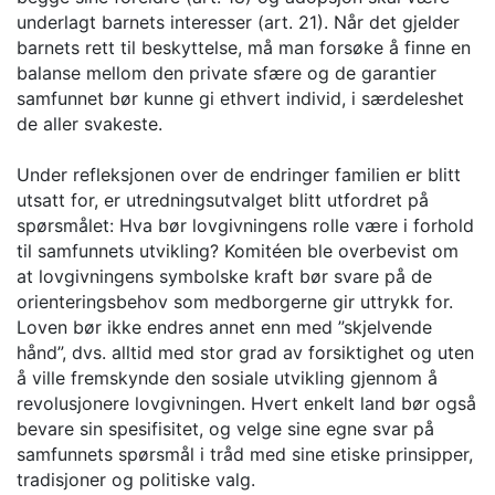
underlagt barnets interesser (art. 21). Når det gjelder
barnets rett til beskyttelse, må man forsøke å finne en
balanse mellom den private sfære og de garantier
samfunnet bør kunne gi ethvert individ, i særdeleshet
de aller svakeste.
Under refleksjonen over de endringer familien er blitt
utsatt for, er utredningsutvalget blitt utfordret på
spørsmålet: Hva bør lovgivningens rolle være i forhold
til samfunnets utvikling? Komitéen ble overbevist om
at lovgivningens symbolske kraft bør svare på de
orienteringsbehov som medborgerne gir uttrykk for.
Loven bør ikke endres annet enn med ”skjelvende
hånd”, dvs. alltid med stor grad av forsiktighet og uten
å ville fremskynde den sosiale utvikling gjennom å
revolusjonere lovgivningen. Hvert enkelt land bør også
bevare sin spesifisitet, og velge sine egne svar på
samfunnets spørsmål i tråd med sine etiske prinsipper,
tradisjoner og politiske valg.