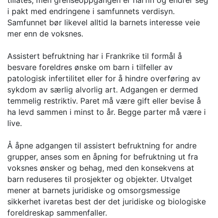
tillates, men grenseoppgangen er hårfin og endrer seg
i pakt med endringene i samfunnets verdisyn.
Samfunnet bør likevel alltid la barnets interesse veie
mer enn de voksnes.
Assistert befruktning har i Frankrike til formål å
besvare foreldres ønske om barn i tilfeller av
patologisk infertilitet eller for å hindre overføring av
sykdom av særlig alvorlig art. Adgangen er dermed
temmelig restriktiv. Paret må være gift eller bevise å
ha levd sammen i minst to år. Begge parter må være i
live.
Å åpne adgangen til assistert befruktning for andre
grupper, anses som en åpning for befruktning ut fra
voksnes ønsker og behag, med den konsekvens at
barn reduseres til prosjekter og objekter. Utvalget
mener at barnets juridiske og omsorgsmessige
sikkerhet ivaretas best der det juridiske og biologiske
foreldreskap sammenfaller.