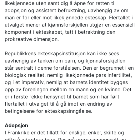
likekjønnede uten samtidig å åpne for retten til
adopsjon og assistert befruktning, uavhengig av om
man er for eller mot likekjønnede ekteskap. Flertallet i
utvalget mener at kjønnsforskjellen utgjør en essensiell
komponent i ekteskapet, tatt i betraktning den
prokreative dimensjon.
Republikkens ekteskapsinstitusjon kan ikke sees
uavhengig av tanken om barn, og kjønnsforskjellen
står sentralt i denne forståelsen. Den er begrunnet i en
biologisk realitet, nemlig likekjønnede pars infertilitet,
og i et imperativ, nemlig at barnets identitet bygges
opp av foreningen mellom en mann og en kvinne. Det
er i første rekke hensynet til barnet som har ført
flertallet i utvalget til å gå imot en endring av
betingelsene for ekteskapsinngåelse.
Adopsjon
I Frankrike er det tillatt for enslige, enker, skilte og
gifte å adoptere barn. Par må være sammensatt av