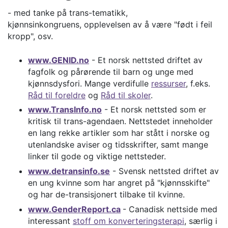
- med tanke på trans-tematikk,
kjønnsinkongruens, opplevelsen av å være "født i feil
kropp", osv.
www.GENID.no
- Et norsk nettsted driftet av
fagfolk og pårørende til barn og unge med
kjønnsdysfori. Mange verdifulle
ressurser
, f.eks.
Råd til foreldre
og
Råd til skoler
.
www.TransInfo.no
- Et norsk nettsted som er
kritisk til trans-agendaen. Nettstedet inneholder
en lang rekke artikler som har stått i norske og
utenlandske aviser og tidsskrifter, samt mange
linker til gode og viktige nettsteder.
www.detransinfo.se
- Svensk nettsted driftet av
en ung kvinne som har angret på "kjønnsskifte"
og har de-transisjonert tilbake til kvinne.
www.GenderReport.ca
- Canadisk nettside med
interessant
stoff om konverteringsterapi
, særlig i