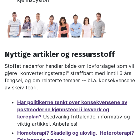
kjønnsdysfori
Nyttige artikler og ressursstoff
Stoffet nedenfor handler både om lovforslaget som vil
gjøre "konverteringsterapi" straffbart med inntil 6 års
fengsel, og om relaterte temaer -- bl.a. konsekvensene
av skeiv teori.
Har politikerne tenkt over konsekvensene av
postmoderne kjønnsteori i lovverk og
læreplan?
Usedvanlig frittalende, informativ og
viktig artikkel. Anbefales!
Homoterapi? Skadelig og ulovlig. Heteroterapi?
Frigjørende og gøy