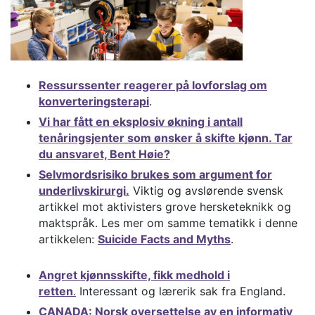
Ressurssenter reagerer på lovforslag om
konverteringsterapi
.
Vi har fått en eksplosiv økning i antall
tenåringsjenter som ønsker å skifte kjønn. Tar
du ansvaret, Bent Høie?
Selvmordsrisiko brukes som argument for
underlivskirurgi.
Viktig og avslørende svensk
artikkel mot aktivisters grove hersketeknikk og
maktspråk. Les mer om samme tematikk i denne
artikkelen:
Suicide Facts and Myths
.
Angret kjønnsskifte, fikk medhold i
retten
.
Interessant og lærerik sak fra England.
CANADA: Norsk oversettelse av en informativ