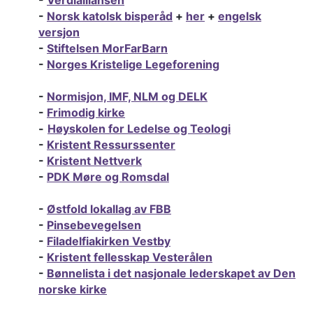
-
Verdialliansen
-
Norsk katolsk bisperåd
+
her
+
engelsk
versjon
-
Stiftelsen MorFarBarn
-
Norges Kristelige Legeforening
-
Normisjon, IMF, NLM og DELK
-
Frimodig kirke
-
Høyskolen for Ledelse og Teologi
-
Kristent Ressurssenter
-
Kristent Nettverk
-
PDK Møre og Romsdal
-
Østfold lokallag av FBB
-
Pinsebevegelsen
-
Filadelfiakirken Vestby
-
Kristent fellesskap Vesterålen
-
Bønnelista i det nasjonale lederskapet av Den
norske kirke