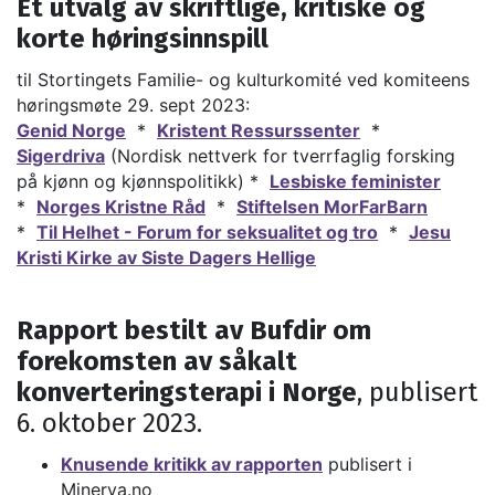
Et utvalg av skriftlige, kritiske og
korte høringsinnspill
til Stortingets Familie- og kulturkomité ved komiteens
høringsmøte 29. sept 2023:
Genid Norge
*
Kristent Ressurssenter
*
Sigerdriva
(Nordisk nettverk for tverrfaglig forsking
på kjønn og kjønnspolitikk) *
Lesbiske feminister
*
Norges Kristne Råd
*
Stiftelsen MorFarBarn
*
Til Helhet - Forum for seksualitet og tro
*
Jesu
Kristi Kirke av Siste Dagers Hellige
Rapport bestilt av Bufdir om
forekomsten av såkalt
konverteringsterapi i Norge
, publisert
6. oktober 2023.
Knusende kritikk av rapporten
publisert i
Minerva.no