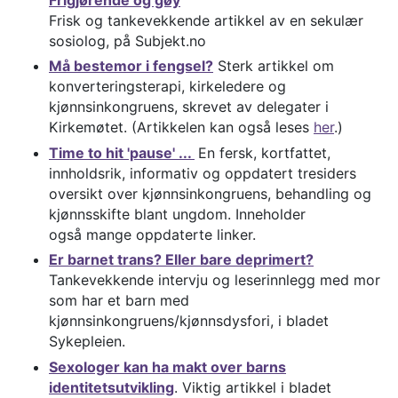
Frisk og tankevekkende artikkel av en sekulær
sosiolog, på Subjekt.no
Må bestemor i fengsel?
Sterk artikkel om
konverteringsterapi, kirkeledere og
kjønnsinkongruens, skrevet av delegater i
Kirkemøtet. (Artikkelen kan også leses
her
.)
Time to hit 'pause' ...
En fersk, kortfattet,
innholdsrik, informativ og oppdatert tresiders
oversikt over kjønnsinkongruens, behandling og
kjønnsskifte blant ungdom. Inneholder
også mange oppdaterte linker.
Er barnet trans? Eller bare deprimert?
Tankevekkende intervju og leserinnlegg med mor
som har et barn med
kjønnsinkongruens/kjønnsdysfori, i bladet
Sykepleien.
Sexologer kan ha makt over barns
identitetsutvikling
. Viktig artikkel i bladet