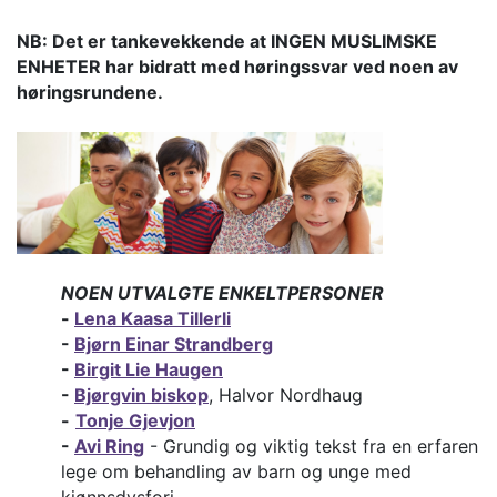
NB: Det er tankevekkende at INGEN MUSLIMSKE
ENHETER har bidratt med høringssvar ved noen av
høringsrundene.
NOEN UTVALGTE ENKELTPERSONER
-
Lena Kaasa Tillerli
-
Bjørn Einar Strandberg
-
Birgit Lie Haugen
-
Bjørgvin biskop
, Halvor Nordhaug
-
Tonje Gjevjon
-
Avi Ring
- Grundig og viktig tekst fra en erfaren
lege om behandling av barn og unge med