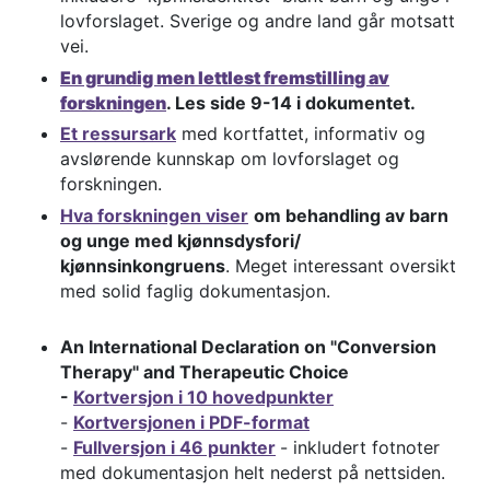
lovforslaget. Sverige og andre land går motsatt
vei.
E
n grundig men lettlest fremstilling av
forskningen
. Les side 9-14 i dokumentet.
Et ressursark
med kortfattet, informativ og
avslørende kunnskap om lovforslaget og
forskningen.
Hva forskningen viser
om behandling av barn
og unge med kjønnsdysfori/
kjønnsinkongruens
. Meget interessant oversikt
med solid faglig dokumentasjon.
An International Declaration on "Conversion
Therapy" and Therapeutic Choice
-
Kortversjon i 10 hovedpunkter
-
Kortversjonen i PDF-format
-
Fullversjon i 46 punkter
- inkludert fotnoter
med dokumentasjon helt nederst på nettsiden.