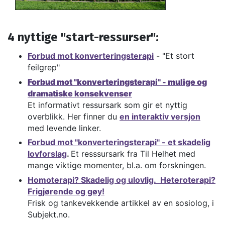
4 nyttige "start-ressurser":
Forbud mot konverteringsterapi
- "Et stort
feilgrep"
Forbud mot "konverteringsterapi" - mulige og
dramatiske konsekvenser
Et informativt ressursark som gir et nyttig
overblikk. Her finner du
en interaktiv versjon
med levende linker.
Forbud mot "konverteringsterapi" - et skadelig
lovforslag
.
Et resssursark fra Til Helhet med
mange viktige momenter, bl.a. om forskningen.
Homoterapi? Skadelig og ulovlig. Heteroterapi?
Frigjørende og gøy!
Frisk og tankevekkende artikkel av en sosiolog, i
Subjekt.no.