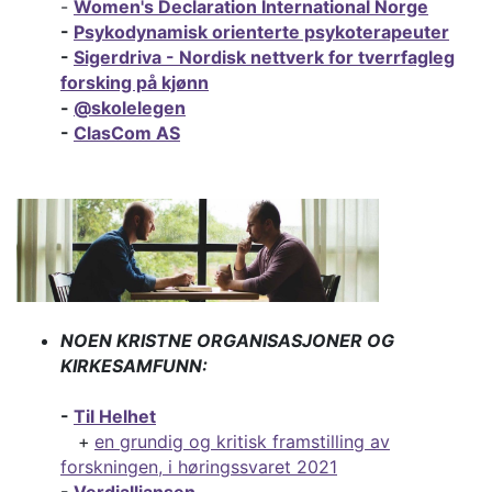
-
Women's Declaration International Norge
-
Psykodynamisk orienterte psykoterapeuter
-
Sigerdriva - Nordisk nettverk for tverrfagleg
forsking på kjønn
-
@skolelegen
-
ClasCom AS
NOEN KRISTNE ORGANISASJONER OG
KIRKESAMFUNN:
-
Til Helhet
+
en grundig og kritisk framstilling av
forskningen, i høringssvaret 2021