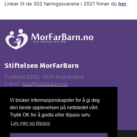
Linker til de 302 høringssvarene i 2021 finner du
her
.
Stiftelsen MorFarBarn
Postboks 8253, 4676 Kristiansand
E-post:
post@morfarbarn.no
Vi bruker informasjonskapsler for å gi deg
Vipps:
81368
den beste opplevelsen på nettstedet vårt.
Gavekonto:
3000.22.70028
Trykk OK for å godta eller tilpass selv.
Org.nr.
993310247
Les mer og tilpass