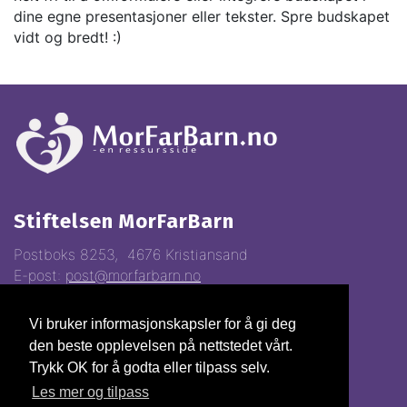
dine egne presentasjoner eller tekster. Spre budskapet
vidt og bredt! :)
Stiftelsen MorFarBarn
Postboks 8253, 4676 Kristiansand
E-post:
post@morfarbarn.no
Vi bruker informasjonskapsler for å gi deg
Vipps:
81368
den beste opplevelsen på nettstedet vårt.
Gavekonto:
3000.22.70028
Trykk OK for å godta eller tilpass selv.
Org.nr.
993310247
Les mer og tilpass